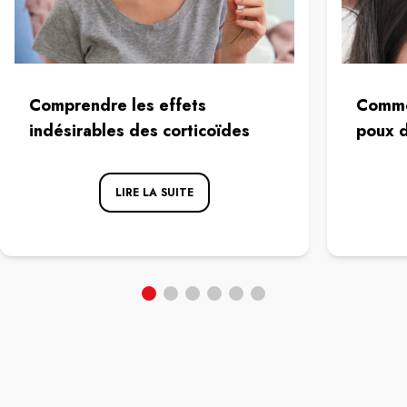
Comprendre les effets
Comme
indésirables des corticoïdes
poux d
LIRE LA SUITE