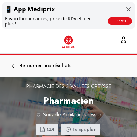
📱
App Médiprix
Envoi d'ordonnances, prise de RDV et bien
J'ESSAYE
plus !
Retourner aux résultats
PHARMACIE DES 3 VALLEES CREYSSE
Pharmacien
Nouvelle-Aquitaine, Creysse
CDI
Temps plein